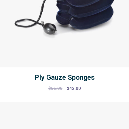
Ply Gauze Sponges
$
55.00
$
42.00